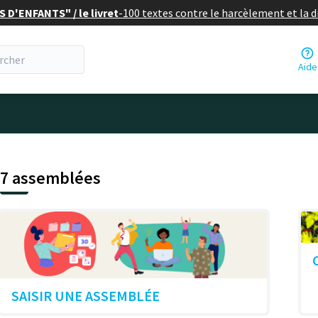
 D'ENFANTS" / le livret
-
100 textes contre le harcèlement et la 
Aide
7 assemblées
SAISIR UNE ASSEMBLÉE