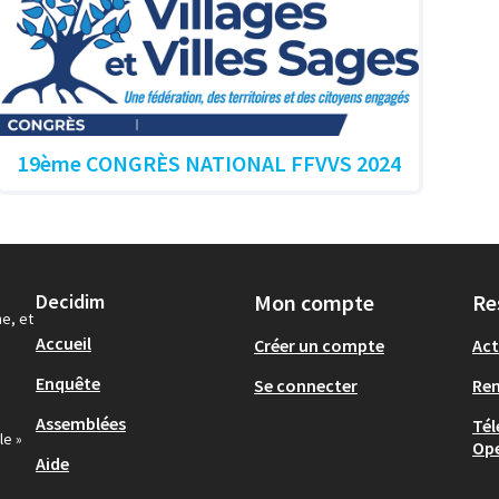
19ème CONGRÈS NATIONAL FFVVS 2024
Decidim
Mon compte
Re
ne, et
Accueil
Créer un compte
Act
Enquête
Se connecter
Re
Assemblées
Tél
le »
Op
Aide