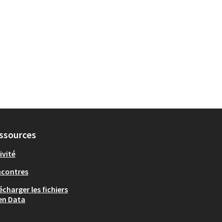
ssources
ivité
ncontres
écharger les fichiers
en Data