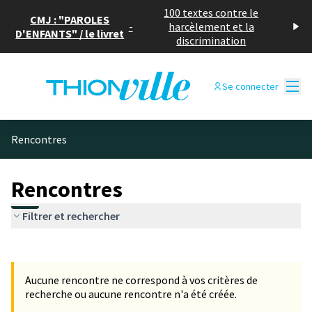
100 textes contre le
CMJ : "PAROLES
-
harcèlement et la
D'ENFANTS" / le livret
discrimination
Menu
Se connecter
Rencontres
Rencontres
Filtrer et rechercher
Passer la carte
Leaflet
|
©
OpenStreetMap
contributors
L'élément suivant est une carte qui présente les éléments de cet
+
Aucune rencontre ne correspond à vos critères de
−
recherche ou aucune rencontre n'a été créée.