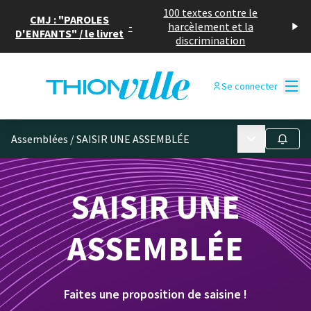
100 textes contre le
CMJ : "PAROLES
-
harcèlement et la
D'ENFANTS" / le livret
discrimination
Menu
Se connecter
Menu principa
Assemblées
/
SAISIR UNE ASSEMBLÉE
Suivre
SAISIR UNE
ASSEMBLÉE
Faites une proposition de saisine !