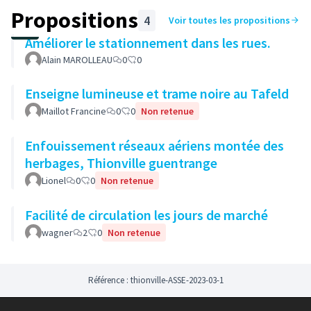
Propositions
4
Voir toutes les propositions
Améliorer le stationnement dans les rues.
Alain MAROLLEAU
0
0
Enseigne lumineuse et trame noire au Tafeld
Maillot Francine
0
0
Non retenue
Enfouissement réseaux aériens montée des
herbages, Thionville guentrange
Lionel
0
0
Non retenue
Facilité de circulation les jours de marché
wagner
2
0
Non retenue
Référence : thionville-ASSE-2023-03-1