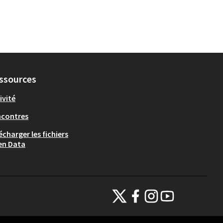
ssources
ivité
ncontres
écharger les fichiers
en Data
Thionville sur X
Thionville sur Facebook
Thionville sur Instagram
Thionville sur YouTub
(Lien externe)
(Lien externe)
(Lien externe)
(Lien externe)