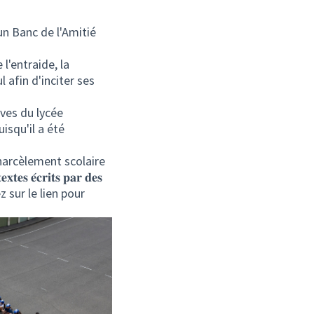
𝐠𝐞𝐬, un Banc de l'Amitié
bolise l'entraide, la
l afin d'inciter ses
èves du lycée
isqu'il a été
 harcèlement scolaire
𝐞𝐱𝐭𝐞𝐬 𝐞́𝐜𝐫𝐢𝐭𝐬 𝐩𝐚𝐫 𝐝𝐞𝐬
z sur le lien pour