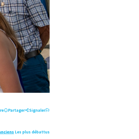
re
Partager
Signaler
anciens
Les plus débattus