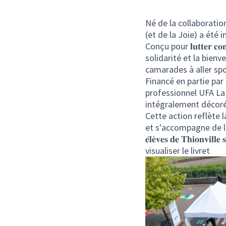
Né de la collaboration du 𝐂𝐨
(et de la Joie) a été i
Conçu pour 𝐥𝐮𝐭𝐭𝐞𝐫 𝐜𝐨𝐧𝐭
solidarité et la bienve
camarades à aller sp
Financé en partie par
professionnel
UFA La
intégralement décoré 
Cette action reflète 
et s'accompagne de la 𝐩𝐚𝐫
𝐞́𝐥𝐞̀𝐯𝐞𝐬 𝐝𝐞 𝐓𝐡𝐢𝐨𝐧𝐯𝐢𝐥𝐥𝐞
visualiser le livret