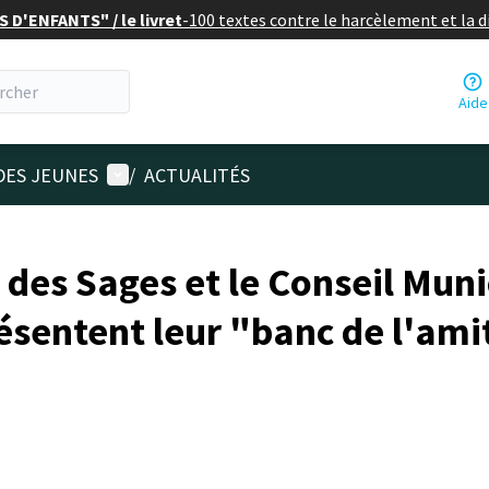
 D'ENFANTS" / le livret
-
100 textes contre le harcèlement et la 
Aide
Menu utilisateur
DES JEUNES
/
ACTUALITÉS
 des Sages et le Conseil Muni
ésentent leur "banc de l'ami