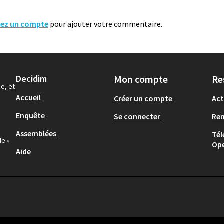
éez un compte
pour ajouter votre commentaire.
Decidim
Mon compte
Re
ne, et
Accueil
Créer un compte
Act
Enquête
Se connecter
Re
Assemblées
Tél
le »
Op
Aide