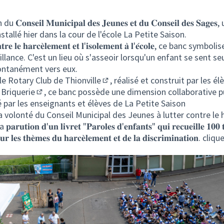
𝐧𝐬𝐞𝐢𝐥 𝐌𝐮𝐧𝐢𝐜𝐢𝐩𝐚𝐥 𝐝𝐞𝐬 𝐉𝐞𝐮𝐧𝐞𝐬 𝐞𝐭 𝐝𝐮 𝐂𝐨𝐧𝐬𝐞𝐢𝐥 𝐝𝐞𝐬 𝐒𝐚
nstallé hier dans la cour de l'école La Petite Saison.
𝐫𝐞 𝐥𝐞 𝐡𝐚𝐫𝐜𝐞̀𝐥𝐞𝐦𝐞𝐧𝐭 𝐞𝐭 𝐥'𝐢𝐬𝐨𝐥𝐞𝐦𝐞𝐧𝐭 𝐚̀ 𝐥'𝐞́𝐜𝐨𝐥𝐞, ce banc sym
illance. C'est un lieu où s'asseoir lorsqu'un enfant se sent seu
ontanément vers eux.
 le
Rotary Club de Thionville
, réalisé et construit par les él
(Lien externe)
 Briquerie
, ce banc possède une dimension collaborative pu
(Lien externe)
par les enseignants et élèves de La Petite Saison
la volonté du Conseil Municipal des Jeunes à lutter contre le
𝐮𝐭𝐢𝐨𝐧 𝐝'𝐮𝐧 𝐥𝐢𝐯𝐫𝐞𝐭
"𝐏𝐚𝐫𝐨𝐥𝐞𝐬 𝐝'𝐞𝐧𝐟𝐚𝐧𝐭𝐬"
𝐪𝐮𝐢 𝐫𝐞𝐜𝐮𝐞𝐢𝐥𝐥𝐞 𝟏𝟎𝟎 𝐭
 𝐬𝐮𝐫 𝐥𝐞𝐬 𝐭𝐡𝐞̀𝐦𝐞𝐬 𝐝𝐮 𝐡𝐚𝐫𝐜𝐞̀𝐥𝐞𝐦𝐞𝐧𝐭 𝐞𝐭 𝐝𝐞 𝐥𝐚 𝐝𝐢𝐬𝐜𝐫𝐢𝐦𝐢𝐧𝐚𝐭𝐢𝐨𝐧.
clique