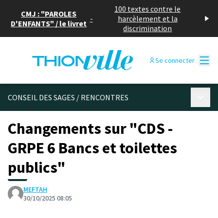
100 textes contre le
CMJ : "PAROLES
-
harcèlement et la
D'ENFANTS" / le livret
discrimination
Menu
Se connecter
Menu p
CONSEIL DES SAGES
/
RENCONTRES
Changements sur "CDS -
GRPE 6 Bancs et toilettes
publics"
MEFTAH
30/10/2025 08:05