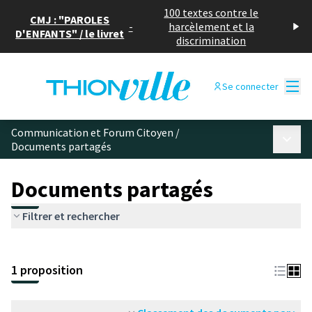
100 textes contre le
CMJ : "PAROLES
-
harcèlement et la
D'ENFANTS" / le livret
discrimination
Menu
Se connecter
Communication et Forum Citoyen
/
Menu p
Documents partagés
Documents partagés
Filtrer et rechercher
1 proposition