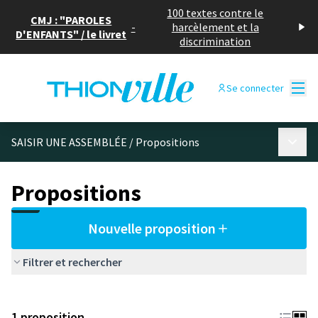
100 textes contre le
CMJ : "PAROLES
-
harcèlement et la
D'ENFANTS" / le livret
discrimination
Menu
Se connecter
Menu p
SAISIR UNE ASSEMBLÉE
/
Propositions
Propositions
Nouvelle proposition
Filtrer et rechercher
1 proposition