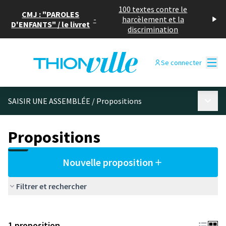
100 textes contre le
CMJ : "PAROLES
-
harcèlement et la
D'ENFANTS" / le livret
discrimination
Menu
Se connecter
Menu p
SAISIR UNE ASSEMBLÉE
/
Propositions
Propositions
Nouvelle proposition
Filtrer et rechercher
1 proposition