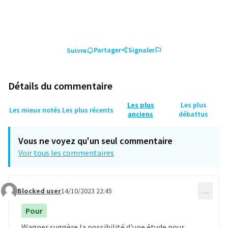
Partager
Signaler
Suivre
Détails du commentaire
Les plus
Les plus
Les mieux notés
Les plus récents
anciens
débattus
Vous ne voyez qu'un seul commentaire
Voir tous les commentaires
Blocked user
14/10/2023 22:45
…
Commentaire 2
Pour
Wagner suggère la possibilité d'une étude pour