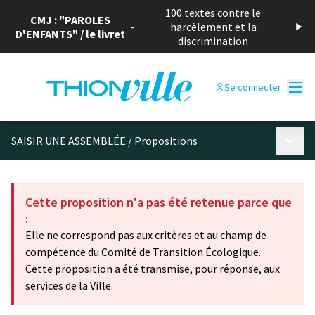
100 textes contre le
CMJ : "PAROLES
-
harcèlement et la
D'ENFANTS" / le livret
discrimination
Menu
Se connecter
Menu p
SAISIR UNE ASSEMBLÉE
/
Propositions
Cette proposition n'a pas été retenue parce que
:
Elle ne correspond pas aux critères et au champ de
compétence du Comité de Transition Écologique.
Cette proposition a été transmise, pour réponse, aux
services de la Ville.