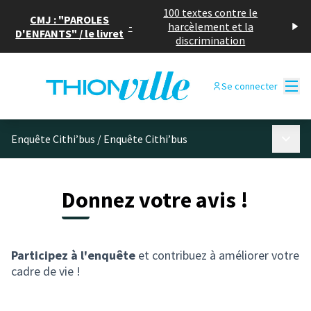
100 textes contre le
CMJ : "PAROLES
-
harcèlement et la
D'ENFANTS" / le livret
discrimination
Menu
Se connecter
Menu p
Enquête Cithi’bus
/
Enquête Cithi’bus
Donnez votre avis !
Participez à l'enquête
et contribuez à améliorer votre
cadre de vie !