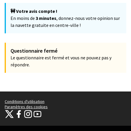
🚧 Votre avis compte !
En moins de
3 minutes
, donnez-nous votre opinion sur
la navette gratuite en centre-ville !
Questionnaire fermé
Le questionnaire est fermé et vous ne pouvez pas y
répondre.
Conditions d'utilisation
Paramètres des cookies
Thionville sur X
Thionville sur Facebook
Thionville sur Instagram
Thionville sur YouTube
(Lien externe)
(Lien externe)
(Lien externe)
(Lien externe)