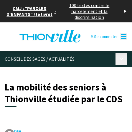
100 textes contre le
CMJ : "PAROLES
-
harcèlement et la
D'ENFANTS" / le livret
discrimination
Menu
Se connecter
Menu p
CONSEIL DES SAGES
/
ACTUALITÉS
La mobilité des seniors à
Thionville étudiée par le CDS
DEA