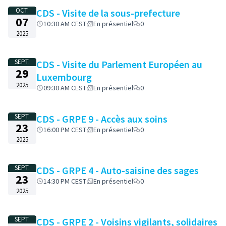
OCT.
CDS - Visite de la sous-prefecture
07
10:30 AM CEST
En présentiel
0
2025
SEPT.
CDS - Visite du Parlement Européen au
29
Luxembourg
2025
09:30 AM CEST
En présentiel
0
SEPT.
CDS - GRPE 9 - Accès aux soins
23
16:00 PM CEST
En présentiel
0
2025
SEPT.
CDS - GRPE 4 - Auto-saisine des sages
23
14:30 PM CEST
En présentiel
0
2025
SEPT.
CDS - GRPE 2 - Voisins vigilants, solidaires