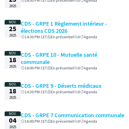
16:00 PM CET
En présentiel
0
Agenda
2025
NOV.
CDS - GRPE 1 Règlement intérieur -
25
élections CDS 2026
2025
14:30 PM CET
En présentiel
0
Agenda
NOV.
CDS - GRPE 10 - Mutuelle santé
18
communale
2025
16:00 PM CET
En présentiel
0
Agenda
NOV.
CDS - GRPE 9 - Déserts médicaux
18
14:30 PM CET
En présentiel
0
Agenda
2025
NOV.
CDS - GRPE 7 Communication communale
04
16:00 PM CET
En présentiel
0
Agenda
2025