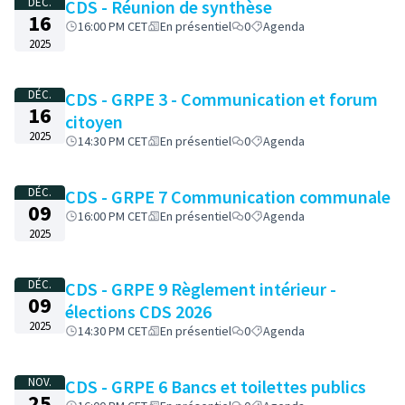
DÉC.
CDS - Réunion de synthèse
16
16:00 PM CET
En présentiel
0
Agenda
2025
DÉC.
CDS - GRPE 3 - Communication et forum
16
citoyen
2025
14:30 PM CET
En présentiel
0
Agenda
DÉC.
CDS - GRPE 7 Communication communale
09
16:00 PM CET
En présentiel
0
Agenda
2025
DÉC.
CDS - GRPE 9 Règlement intérieur -
09
élections CDS 2026
2025
14:30 PM CET
En présentiel
0
Agenda
NOV.
CDS - GRPE 6 Bancs et toilettes publics
25