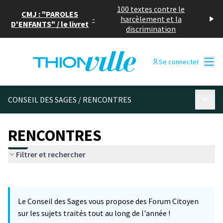
100 textes contre le
CMJ : "PAROLES
-
harcèlement et la
D'ENFANTS" / le livret
discrimination
Menu
Se connecter
Menu p
CONSEIL DES SAGES
/
RENCONTRES
RENCONTRES
Filtrer et rechercher
Passer la carte
Leaflet
|
©
OpenStreetMap
contributors
24
L'élément suivant est une carte qui présente les éléments de cet
+
Le Conseil des Sages vous propose des Forum Citoyen
−
sur les sujets traités tout au long de l'année !