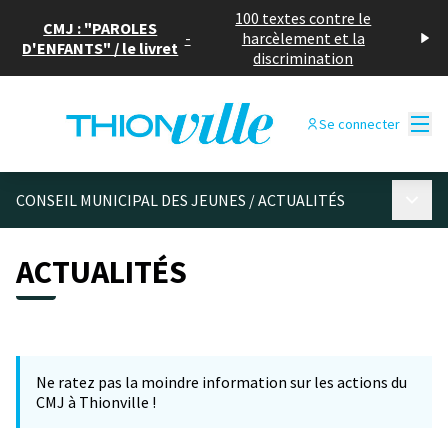
100 textes contre le
CMJ : "PAROLES
-
harcèlement et la
D'ENFANTS" / le livret
discrimination
Menu
Se connecter
Menu p
CONSEIL MUNICIPAL DES JEUNES
/
ACTUALITÉS
ACTUALITÉS
Ne ratez pas la moindre information sur les actions du
CMJ à Thionville !