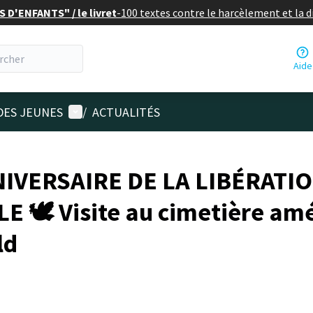
 D'ENFANTS" / le livret
-
100 textes contre le harcèlement et la 
Aide
Menu utilisateur
DES JEUNES
/
ACTUALITÉS
NNIVERSAIRE DE LA LIBÉRATI
 🕊️ Visite au cimetière amé
ld