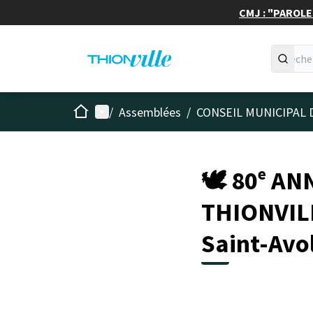
CMJ : "PAROLES
Accueil
Menu principal
/
Assemblées
/
CONSEIL MUNICIPAL 
🕊️ 80ᵉ A
THIONVILLE
Saint-Avo