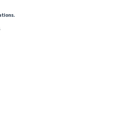
tions.
s