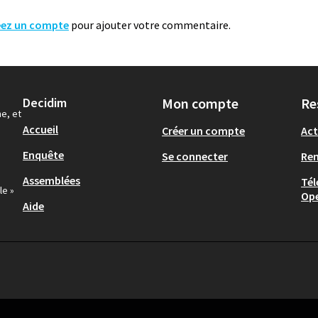
éez un compte
pour ajouter votre commentaire.
Decidim
Mon compte
Re
ne, et
Accueil
Créer un compte
Act
Enquête
Se connecter
Re
Assemblées
Tél
le »
Op
Aide