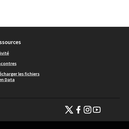
ssources
ivité
ncontres
écharger les fichiers
en Data
Thionville sur X
Thionville sur Facebook
Thionville sur Instagram
Thionville sur YouTub
(Lien externe)
(Lien externe)
(Lien externe)
(Lien externe)