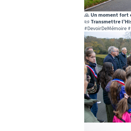
🙏
Un moment fort e
📜
Transmettre l’His
#DevoirDeMémoire #