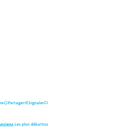
re
Partager
Signaler
anciens
Les plus débattus