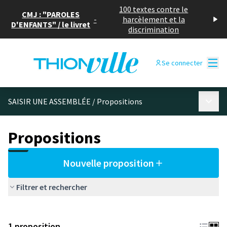
100 textes contre le
CMJ : "PAROLES
-
harcèlement et la
D'ENFANTS" / le livret
discrimination
Menu
Se connecter
Menu p
SAISIR UNE ASSEMBLÉE
/
Propositions
Propositions
Nouvelle proposition
Filtrer et rechercher
1 proposition